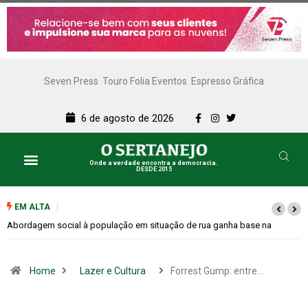
Seven Press
Touro Folia Eventos
Espresso Gráfica
6 de agosto de 2026
Onde a verdade encontra a democracia.
DESDE 2015
EM ALTA
Cemitérios terão horário especial e missas no Dia dos Pais
Home
Lazer e Cultura
Forrest Gump: entre…