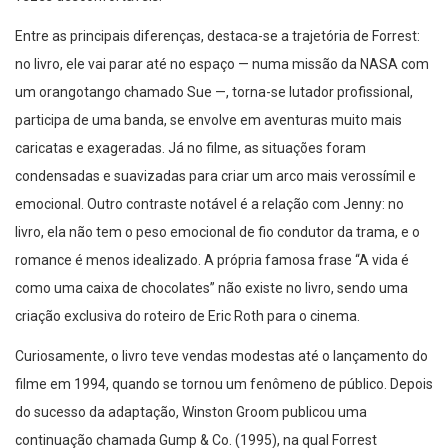
Entre as principais diferenças, destaca-se a trajetória de Forrest:
no livro, ele vai parar até no espaço — numa missão da NASA com
um orangotango chamado Sue —, torna-se lutador profissional,
participa de uma banda, se envolve em aventuras muito mais
caricatas e exageradas. Já no filme, as situações foram
condensadas e suavizadas para criar um arco mais verossímil e
emocional. Outro contraste notável é a relação com Jenny: no
livro, ela não tem o peso emocional de fio condutor da trama, e o
romance é menos idealizado. A própria famosa frase “A vida é
como uma caixa de chocolates” não existe no livro, sendo uma
criação exclusiva do roteiro de Eric Roth para o cinema.
Curiosamente, o livro teve vendas modestas até o lançamento do
filme em 1994, quando se tornou um fenômeno de público. Depois
do sucesso da adaptação, Winston Groom publicou uma
continuação chamada Gump & Co. (1995), na qual Forrest
comenta de forma sarcástica que “não entende o que Spielberg e