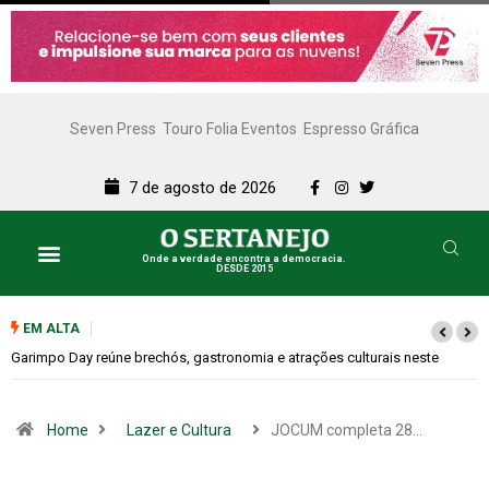
Seven Press
Touro Folia Eventos
Espresso Gráfica
7 de agosto de 2026
Onde a verdade encontra a democracia.
DESDE 2015
EM ALTA
Bugonia transforma paranoia e conspiração em um suspense imprevisível
Home
Lazer e Cultura
JOCUM completa 28…