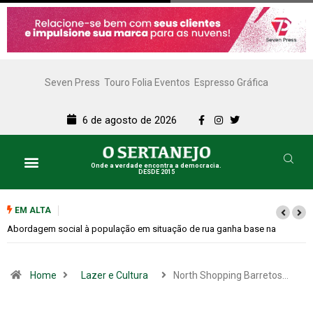
Seven Press
Touro Folia Eventos
Espresso Gráfica
6 de agosto de 2026
Onde a verdade encontra a democracia.
DESDE 2015
EM ALTA
Cemitérios terão horário especial e missas no Dia dos Pais
Home
Lazer e Cultura
North Shopping Barretos…