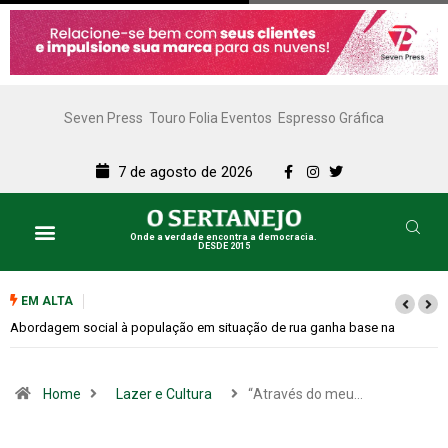
Seven Press
Touro Folia Eventos
Espresso Gráfica
7 de agosto de 2026
Onde a verdade encontra a democracia.
DESDE 2015
EM ALTA
a
Cemitérios terão horário especial e missas no Dia dos Pais
Home
Lazer e Cultura
“Através do meu…