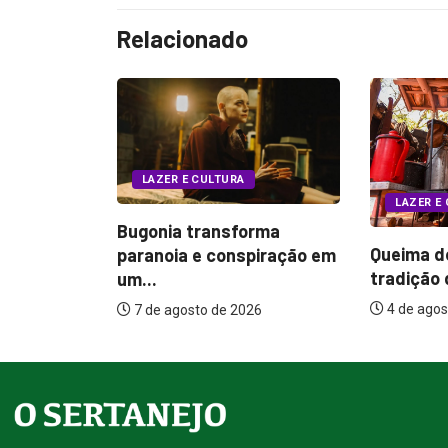
Relacionado
LAZER E
LAZER E CULTURA
orma
Planeta 
Queima do Alho preserva
piração em
gerações 
tradição das comitivas...
4 de agos
4 de agosto de 2026
26