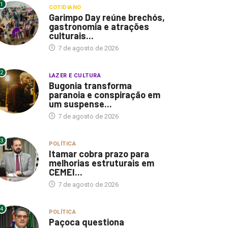
1
COTIDIANO
Garimpo Day reúne brechós,
gastronomia e atrações
culturais...
7 de agosto de 2026
2
LAZER E CULTURA
Bugonia transforma
paranoia e conspiração em
um suspense...
7 de agosto de 2026
3
POLÍTICA
Itamar cobra prazo para
melhorias estruturais em
CEMEI...
7 de agosto de 2026
4
POLÍTICA
Paçoca questiona