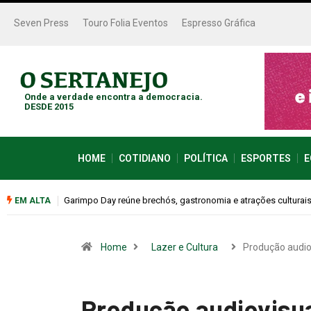
Seven Press
Touro Folia Eventos
Espresso Gráfica
Onde a verdade encontra a democracia.
DESDE 2015
HOME
COTIDIANO
POLÍTICA
ESPORTES
E
Bugonia transforma paranoia e conspiração em um suspense 
EM ALTA
Home
Lazer e Cultura
Produção audio
Produção audiovisua