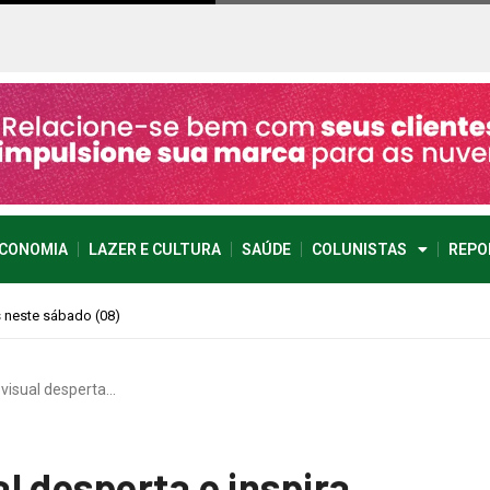
CONOMIA
LAZER E CULTURA
SAÚDE
COLUNISTAS
REPO
imprevisível
visual desperta…
l desperta e inspira