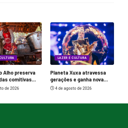
LAZER E CULTURA
 CULTURA
Bugonia transforma
Xuxa atravessa
Qu
paranoia e conspiração em
e ganha nova...
tr
um...
to de 2026
7 de agosto de 2026