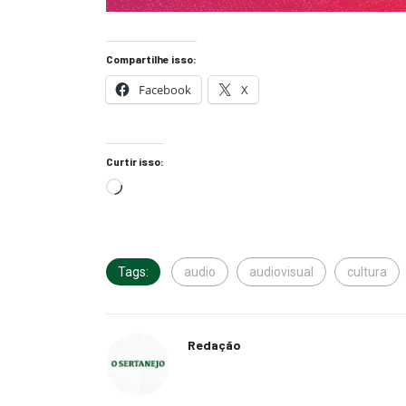
Compartilhe isso:
Facebook
X
Curtir isso:
Tags:
audio
audiovisual
cultura
Redação