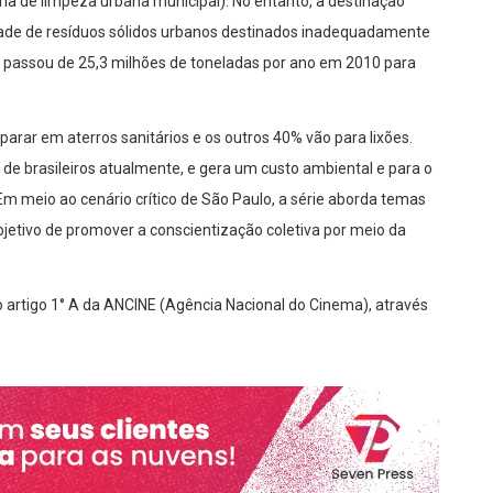
ma de limpeza urbana municipal). No entanto, a destinação
idade de resíduos sólidos urbanos destinados inadequadamente
e passou de 25,3 milhões de toneladas por ano em 2010 para
arar em aterros sanitários e os outros 40% vão para lixões.
 de brasileiros atualmente, e gera um custo ambiental e para o
Em meio ao cenário crítico de São Paulo, a série aborda temas
bjetivo de promover a conscientização coletiva por meio da
o artigo 1° A da ANCINE (Agência Nacional do Cinema), através