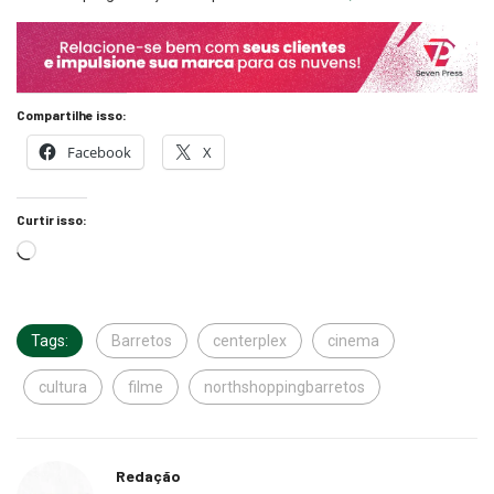
Compartilhe isso:
Facebook
X
Curtir isso:
Tags:
Barretos
centerplex
cinema
cultura
filme
northshoppingbarretos
Redação