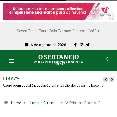
Seven Press
Touro Folia Eventos
Espresso Gráfica
6 de agosto de 2026
Onde a verdade encontra a democracia.
DESDE 2015
EM ALTA
Cemitérios terão horário especial e missas no Dia dos Pais
Home
Lazer e Cultura
“A Primeira Profecia”…