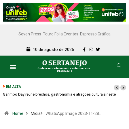
Seven Press
Touro Folia Eventos
Espresso Gráfica
10 de agosto de 2026
Onde a verdade encontra a democracia.
DESDE 2015
Lazer e Cultura
SERTANEJO TV
EM ALTA
arimpo Day reúne brechós, gastronomia e atrações culturais neste
Bugo
sábado (08)
Home
Mídia
WhatsApp Image 2023-11-28…