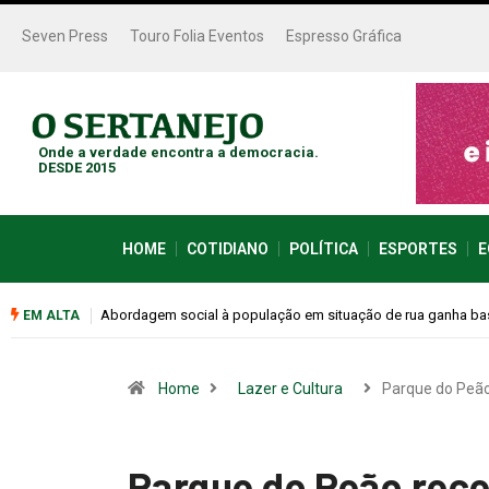
Seven Press
Touro Folia Eventos
Espresso Gráfica
Onde a verdade encontra a democracia.
DESDE 2015
HOME
COTIDIANO
POLÍTICA
ESPORTES
E
Cemitérios terão horário especial e missas no Dia dos Pais
EM ALTA
Home
Lazer e Cultura
Parque do Peã
Parque do Peão rece