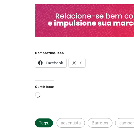
Compartilhe isso:
Facebook
X
Curtir isso:
Tags:
adventista
Barretos
campor