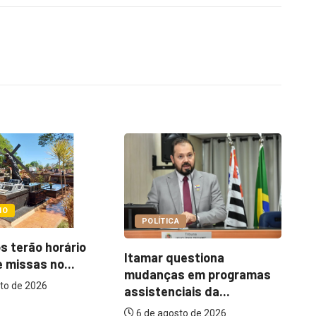
COTIDIANO
CA
C
Abordagem social à
questiona
e
população em situação
as em programas
de...
ciais da...
6 de agosto de 2026
osto de 2026