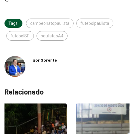
Tags:
campeonatopaulista
futebolpaulista
futebolSP
paulistaoA4
Igor Sorente
Relacionado