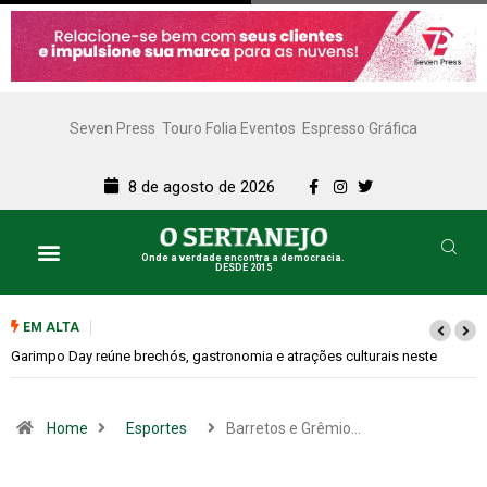
Seven Press
Touro Folia Eventos
Espresso Gráfica
8 de agosto de 2026
Onde a verdade encontra a democracia.
DESDE 2015
EM ALTA
Bugonia transforma paranoia e conspiração em um suspense imprevisív
Home
Esportes
Barretos e Grêmio…