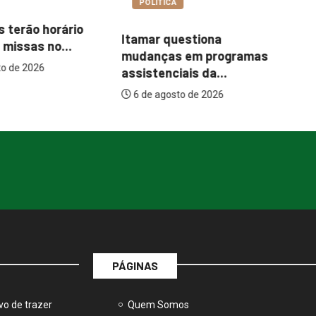
COTIDIANO
A
Ce
Abordagem social à
uestiona
es
população em situação
s em programas
de...
iais da...
6 de agosto de 2026
to de 2026
PÁGINAS
vo de trazer
Quem Somos