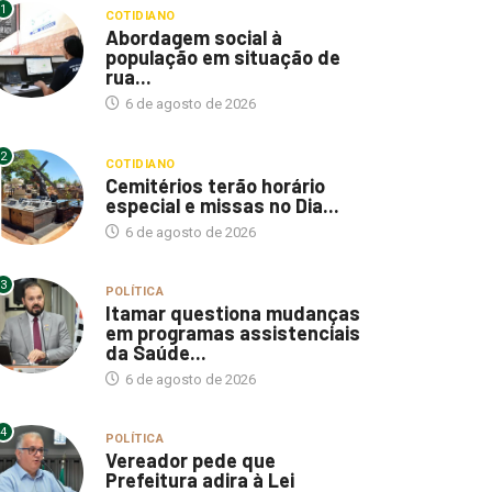
1
COTIDIANO
Abordagem social à
população em situação de
rua...
6 de agosto de 2026
2
COTIDIANO
Cemitérios terão horário
especial e missas no Dia...
6 de agosto de 2026
3
POLÍTICA
Itamar questiona mudanças
em programas assistenciais
da Saúde...
6 de agosto de 2026
4
POLÍTICA
Vereador pede que
Prefeitura adira à Lei