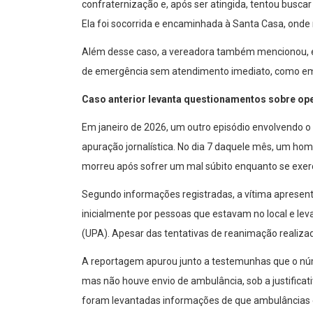
confraternização e, após ser atingida, tentou busc
Ela foi socorrida e encaminhada à Santa Casa, onde
Além desse caso, a vereadora também mencionou, em
de emergência sem atendimento imediato, como em 
Caso anterior levanta questionamentos sobre op
Em janeiro de 2026, um outro episódio envolvendo 
apuração jornalística. No dia 7 daquele mês, um ho
morreu após sofrer um mal súbito enquanto se exer
Segundo informações registradas, a vítima apresenta
inicialmente por pessoas que estavam no local e lev
(UPA). Apesar das tentativas de reanimação realizad
A reportagem apurou junto a testemunhas que o núm
mas não houve envio de ambulância, sob a justifica
foram levantadas informações de que ambulâncias 