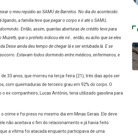
eixar o meu repúdio ao SAMU de Barretos. No dia do acontecido
 ligando, a família teve que pegar o corpo e ir até o SAMU,
 dormindo. Então, assim, quantas aberturas de crédito teve para
Muzetti, que o prefeito indicou ele né… então, eu acho que se eles
da Deise ainda deu tempo de chegar lá e ser entubada lá. E se
de socorro. Estavam todos dormindo entre médicos, enfermeiros, e
 de 33 anos, que morreu na terça-feira (21), três dias após ser
os, com queimaduras de terceiro grau em 92% do corpo. O
o ex-companheiro, Lucas Antônio, teria utilizado gasolina para
ós o crime e foi preso no mesmo dia em Minas Gerais. Ele deve
ele não aceitava o fim do relacionamento e já havia feito
e a vítima foi atacada enquanto participava de uma