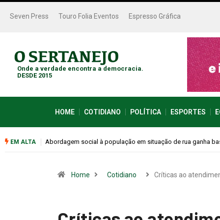
Seven Press
Touro Folia Eventos
Espresso Gráfica
Onde a verdade encontra a democracia.
DESDE 2015
HOME
COTIDIANO
POLÍTICA
ESPORTES
E
Cemitérios terão horário especial e missas no Dia dos Pais
EM ALTA
Home
Cotidiano
Críticas ao atendime
Críticas ao atendi