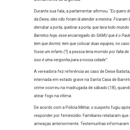
Durante sua fala, a parlamentar afirmou:
“Eu quero d
da Deise, eles não foram lá atender a menina. Ficaram lá
derrubar a porta, quebrar a porta, que tava todo mundo
Barretos hoje, esse encarregado do SAMU que é o Paulo 
tem que dormir, tem que colocar duas equipes, no caso 
fosse um infarto (?) a pessoa teria morrido por falta 
isso é uma vergonha para a nossa cidade”.
A vereadora fez referência ao caso de Deise Batista,
internada em estado grave na Santa Casa de Barret
crime ocorreu na madrugada de sábado (18), quando 
atear fogo na vítima.
De acordo com a Polícia Militar, o suspeito fugiu ap
responder por feminicídio. Familiares relataram que 
ameaças anteriormente. Testemunhas informaram qu