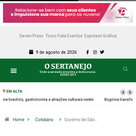
Seven Press
Touro Folia Eventos
Espresso Gráfica
9 de agosto de 2026
Onde a verdade encontra a democracia.
DESDE 2015
EM ALTA
Bugonia transforma paranoia e conspiração em um suspense imprevisível
Home
Cotidiano
Governo de São…