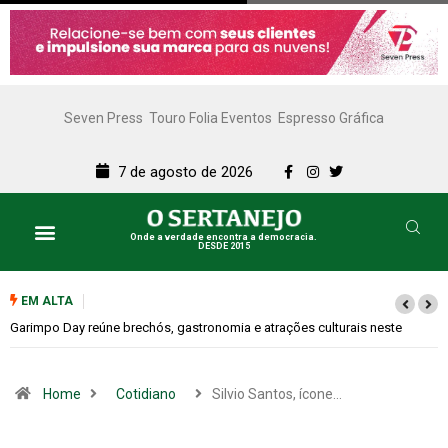
Seven Press
Touro Folia Eventos
Espresso Gráfica
7 de agosto de 2026
Onde a verdade encontra a democracia.
DESDE 2015
EM ALTA
e
Bugonia transforma paranoia e conspiração em um suspense imprevisí
Home
Cotidiano
Silvio Santos, ícone…