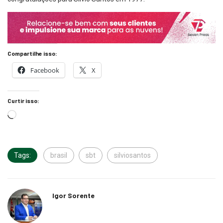
Compartilhe isso:
Facebook
X
Curtir isso:
Tags:
brasil
sbt
silviosantos
Igor Sorente