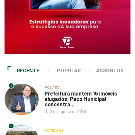
RECENTE
POPULAR
ASSUNTOS
1
POLÍTICA
Prefeitura mantém 15 imóveis
alugados; Paço Municipal
concentra...
5 de agosto de 2026
2
COTIDIANO