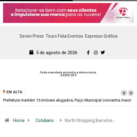
Seven Press
Touro Folia Eventos
Espresso Gráfica
5 de agosto de 2026
Onde a verdade encontra a democracia.
DESDE 2015
EM ALTA
 maior
Colina promove 1º Fórum de Turismo para discutir desenvolvimento
econômico
Home
Cotidiano
North Shopping Barretos…