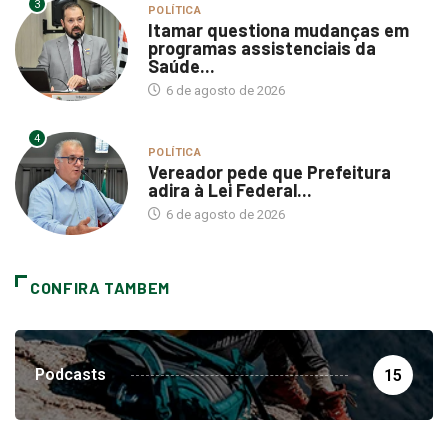
3
POLÍTICA
Itamar questiona mudanças em
programas assistenciais da
Saúde...
6 de agosto de 2026
4
POLÍTICA
Vereador pede que Prefeitura
adira à Lei Federal...
6 de agosto de 2026
CONFIRA TAMBEM
Podcasts
15