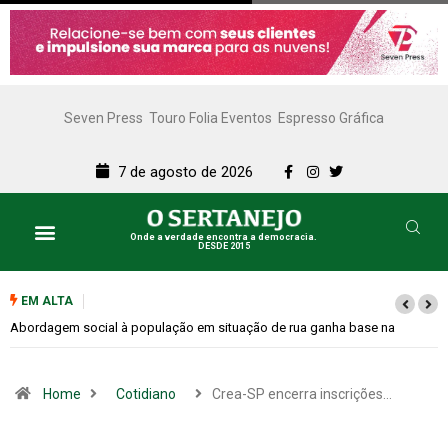
Seven Press
Touro Folia Eventos
Espresso Gráfica
7 de agosto de 2026
Onde a verdade encontra a democracia.
DESDE 2015
EM ALTA
e na
Cemitérios terão horário especial e missas no Dia dos Pais
Home
Cotidiano
Crea-SP encerra inscrições…