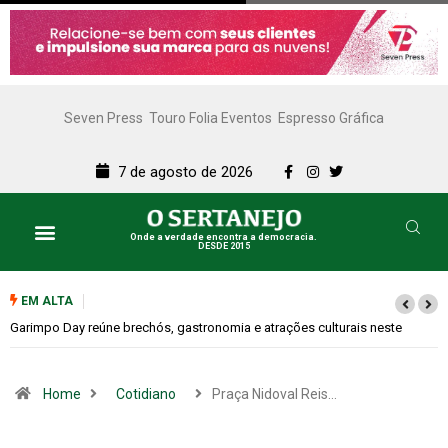
Seven Press
Touro Folia Eventos
Espresso Gráfica
7 de agosto de 2026
Onde a verdade encontra a democracia.
DESDE 2015
EM ALTA
e
Bugonia transforma paranoia e conspiração em um suspense imprevisí
Home
Cotidiano
Praça Nidoval Reis…