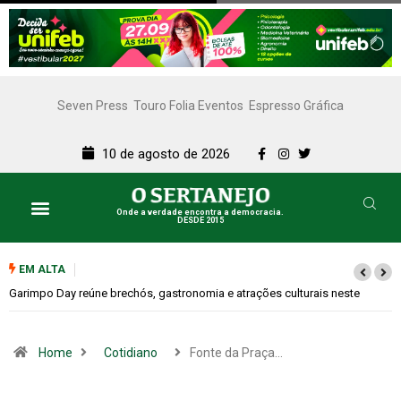
Seven Press
Touro Folia Eventos
Espresso Gráfica
10 de agosto de 2026
Onde a verdade encontra a democracia.
DESDE 2015
EM ALTA
ste
Bugonia transforma paranoia e conspiração em um suspense imprevi
Home
Cotidiano
Fonte da Praça…