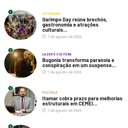
1
COTIDIANO
Garimpo Day reúne brechós,
gastronomia e atrações
culturais...
7 de agosto de 2026
2
LAZER E CULTURA
Bugonia transforma paranoia e
conspiração em um suspense...
7 de agosto de 2026
3
POLÍTICA
Itamar cobra prazo para melhorias
estruturais em CEMEI...
7 de agosto de 2026
4