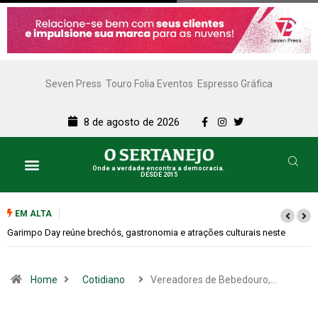
Seven Press
Touro Folia Eventos
Espresso Gráfica
8 de agosto de 2026
Onde a verdade encontra a democracia.
DESDE 2015
EM ALTA
Bugonia transforma paranoia e conspiração em um suspense imprevisív
Home
Cotidiano
Vereadores de Bebedouro,…