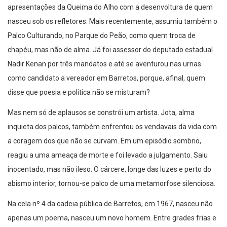
apresentações da Queima do Alho com a desenvoltura de quem
nasceu sob os refletores. Mais recentemente, assumiu também o
Palco Culturando, no Parque do Peão, como quem troca de
chapéu, mas não de alma. Já foi assessor do deputado estadual
Nadir Kenan por três mandatos e até se aventurou nas urnas
como candidato a vereador em Barretos, porque, afinal, quem
disse que poesia e política não se misturam?
Mas nem só de aplausos se constrói um artista. Jota, alma
inquieta dos palcos, também enfrentou os vendavais da vida com
a coragem dos que não se curvam. Em um episódio sombrio,
reagiu a uma ameaça de morte e foi levado a julgamento. Saiu
inocentado, mas não ileso. O cárcere, longe das luzes e perto do
abismo interior, tornou-se palco de uma metamorfose silenciosa.
Na cela nº 4 da cadeia pública de Barretos, em 1967, nasceu não
apenas um poema, nasceu um novo homem. Entre grades frias e