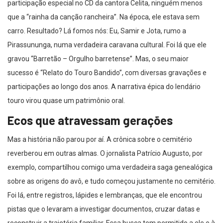
participação especial no CD da cantora Celita, ninguém menos
que a “rainha da canção rancheira”. Na época, ele estava sem
carro. Resultado? Lá fomos nós: Eu, Samir e Jota, rumo a
Pirassununga, numa verdadeira caravana cultural. Foi lá que ele
gravou “Barretão – Orgulho barretense”. Mas, o seu maior
sucesso é “Relato do Touro Bandido”, com diversas gravações e
participações ao longo dos anos. A narrativa épica do lendário
touro virou quase um patrimônio oral.
Ecos que atravessam gerações
Mas a história não parou por aí. A crônica sobre o cemitério
reverberou em outras almas. O jornalista Patrício Augusto, por
exemplo, compartilhou comigo uma verdadeira saga genealógica
sobre as origens do avô, e tudo começou justamente no cemitério.
Foi lá, entre registros, lápides e lembranças, que ele encontrou
pistas que o levaram a investigar documentos, cruzar datas e
reconstruir a trajetória familiar. Essa busca tem permitido a ele e à