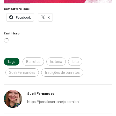
Compartilhe isso:
Facebook
X
Curtir isso:
Tags:
Barretos
historia
Ibitu
Sueli Fernandes
tradições de barretos
Sueli Fernandes
https://jornalosertanejo.com.br/