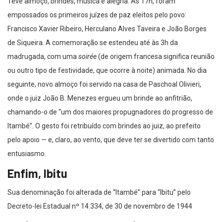
Teve almoço, brindes, música e alegria. Às 17h, foram
empossados os primeiros juízes de paz eleitos pelo povo:
Francisco Xavier Ribeiro, Herculano Alves Taveira e João Borges
de Siqueira. A comemoração se estendeu até às 3h da
madrugada, com uma
soirée
(de origem francesa significa reunião
ou outro tipo de festividade, que ocorre à noite) animada. No dia
seguinte, novo almoço foi servido na casa de Paschoal Olivieri,
onde o juiz João B. Menezes ergueu um brinde ao anfitrião,
chamando-o de “um dos maiores propugnadores do progresso de
Itambé”. O gesto foi retribuído com brindes ao juiz, ao prefeito
pelo apoio — e, claro, ao vento, que deve ter se divertido com tanto
entusiasmo.
Enfim, Ibitu
Sua denominação foi alterada de “Itambé” para “Ibitu” pelo
Decreto-lei Estadual nº 14.334, de 30 de novembro de 1944