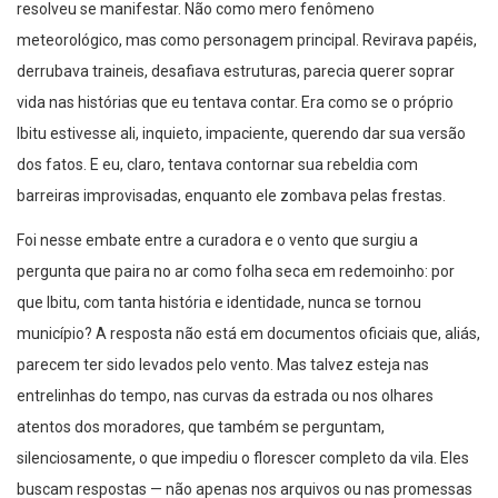
resolveu se manifestar. Não como mero fenômeno
meteorológico, mas como personagem principal. Revirava papéis,
derrubava traineis, desafiava estruturas, parecia querer soprar
vida nas histórias que eu tentava contar. Era como se o próprio
Ibitu estivesse ali, inquieto, impaciente, querendo dar sua versão
dos fatos. E eu, claro, tentava contornar sua rebeldia com
barreiras improvisadas, enquanto ele zombava pelas frestas.
Foi nesse embate entre a curadora e o vento que surgiu a
pergunta que paira no ar como folha seca em redemoinho: por
que Ibitu, com tanta história e identidade, nunca se tornou
município? A resposta não está em documentos oficiais que, aliás,
parecem ter sido levados pelo vento. Mas talvez esteja nas
entrelinhas do tempo, nas curvas da estrada ou nos olhares
atentos dos moradores, que também se perguntam,
silenciosamente, o que impediu o florescer completo da vila. Eles
buscam respostas — não apenas nos arquivos ou nas promessas