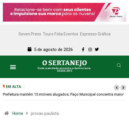
Seven Press
Touro Folia Eventos
Espresso Gráfica
5 de agosto de 2026
Onde a verdade encontra a democracia.
DESDE 2015
EM ALTA
Prefeitura mantém 15 imóveis alugados; Paço Municipal concentra maior
contrato, de R$ 77,1 mil por mês
Home
provao paulista