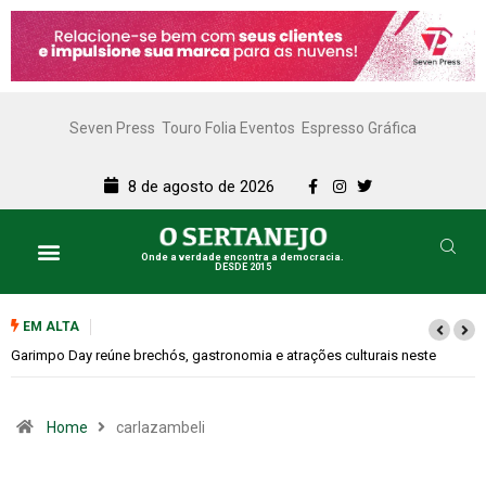
Seven Press
Touro Folia Eventos
Espresso Gráfica
8 de agosto de 2026
Onde a verdade encontra a democracia.
DESDE 2015
Lazer e Cultura
SERTANEJO TV
EM ALTA
Garimpo Day reúne brechós, gastronomia e atrações culturais neste
sábado (08)
Home
carlazambeli