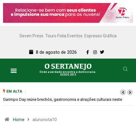
Seven Press
Touro Folia Eventos
Espresso Gráfica
8 de agosto de 2026
Onde a verdade encontra a democracia.
DESDE 2015
EM ALTA
Garimpo Day reúne brechós, gastronomia e atrações culturais neste
sábado (08)
Home
alunonota10