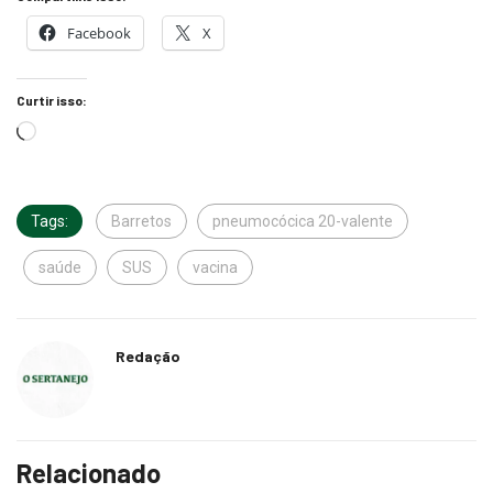
Facebook
X
Curtir isso:
Tags:
Barretos
pneumocócica 20-valente
saúde
SUS
vacina
Redação
Relacionado