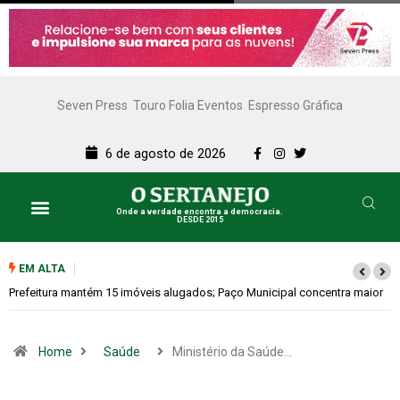
Seven Press
Touro Folia Eventos
Espresso Gráfica
6 de agosto de 2026
Onde a verdade encontra a democracia.
DESDE 2015
Lazer e Cultura
SERTANEJO TV
EM ALTA
Colina promove 1º Fórum de Turismo para discutir desenvolvimento
econômico
Home
Saúde
Ministério da Saúde…