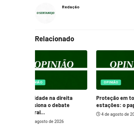
Redação
Relacionado
OPINIÃO
SAÚDE
reita
Proteção em todas as
Após cas
bate
estações: o papel...
Saúde r
4 de agosto de 2026
vacinação
26
4 de agos