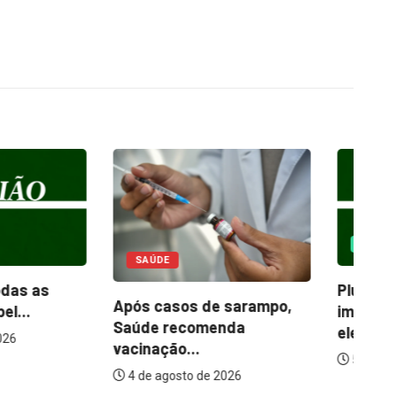
OPINIÃO
Pluralidade na direita
Pr
os de sarampo,
impulsiona o debate
es
ecomenda
eleitoral...
...
5 de agosto de 2026
to de 2026