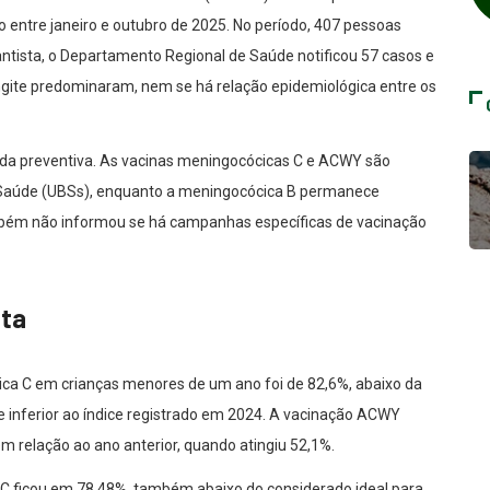
 entre janeiro e outubro de 2025. No período, 407 pessoas
tista, o Departamento Regional de Saúde notificou 57 casos e
ingite predominaram, nem se há relação epidemiológica entre os
ida preventiva. As vacinas meningocócicas C e ACWY são
 Saúde (UBSs), enquanto a meningocócica B permanece
ambém não informou se há campanhas específicas de vacinação
eta
cica C em crianças menores de um ano foi de 82,6%, abaixo da
e inferior ao índice registrado em 2024. A vacinação ACWY
 relação ao ano anterior, quando atingiu 52,1%.
e C ficou em 78,48%, também abaixo do considerado ideal para