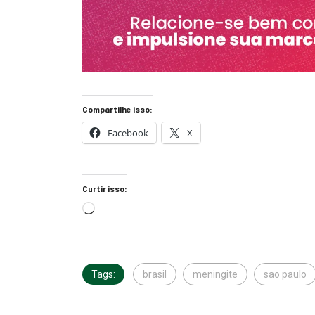
Compartilhe isso:
Facebook
X
Curtir isso:
Tags:
brasil
meningite
sao paulo