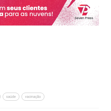
saúde
vacinação