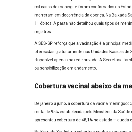
mil casos de meningite foram confirmados no Estado
morreram em decorrência da doença. Na Baixada San
11 óbitos. A pasta não detalhou quais tipos de men
registros.
A SES-SP reforça que a vacinação é a principal med
oferecidas gratuitamente nas Unidades Básicas de
disponível apenas na rede privada. A Secretaria t
ou sensibilização em andamento.
Cobertura vacinal abaixo da m
De janeiro a julho, a cobertura da vacina meningocó
meta de 95% estabelecida pelo Ministério da Saúde 
apresentou cobertura de 48,1% no estado — queda em
Na Baixada Santista, a cobertura contra a meningit