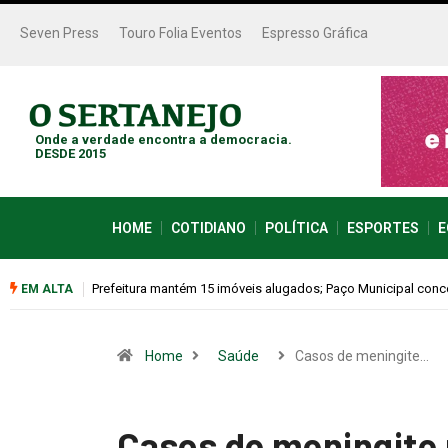
Seven Press
Touro Folia Eventos
Espresso Gráfica
Onde a verdade encontra a democracia.
DESDE 2015
HOME
COTIDIANO
POLÍTICA
ESPORTES
E
Colina promove 1º Fórum de Turismo para discutir desenvol
EM ALTA
Home
Saúde
Casos de meningite…
Casos de meningite 