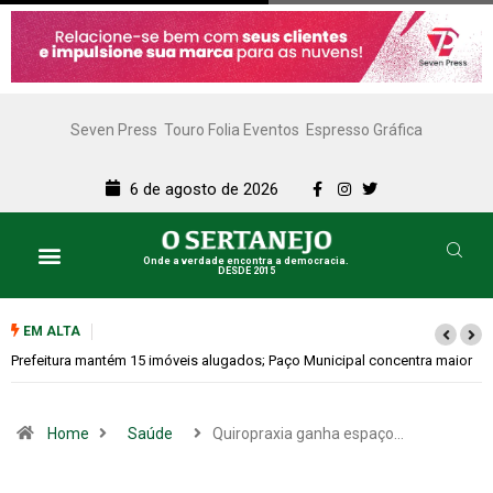
Seven Press
Touro Folia Eventos
Espresso Gráfica
6 de agosto de 2026
Onde a verdade encontra a democracia.
DESDE 2015
EM ALTA
Colina promove 1º Fórum de Turismo para discutir desenvolvimento
econômico
Home
Saúde
Quiropraxia ganha espaço…