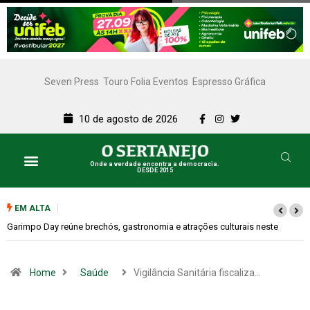
Seven Press
Touro Folia Eventos
Espresso Gráfica
10 de agosto de 2026
Onde a verdade encontra a democracia.
DESDE 2015
Lazer e Cultura
SERTANEJO TV
EM ALTA
Bugonia transforma paranoia e conspiração em um suspense imprevisív
Home
Saúde
Vigilância Sanitária fiscaliza…