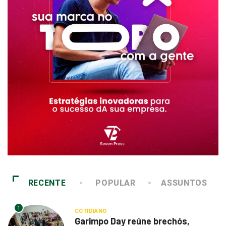
RECENTE
POPULAR
ASSUNTOS
1
COTIDIANO
Garimpo Day reúne brechós,