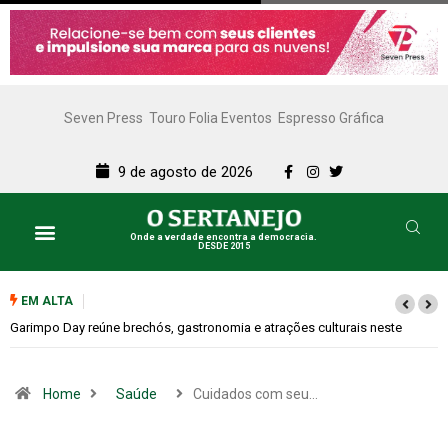
Seven Press
Touro Folia Eventos
Espresso Gráfica
9 de agosto de 2026
Onde a verdade encontra a democracia.
DESDE 2015
EM ALTA
Bugonia transforma paranoia e conspiração em um suspense imprevisível
Home
Saúde
Cuidados com seu…