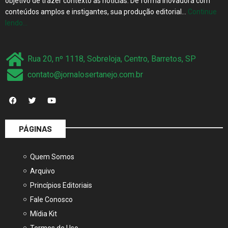
objetivo de trazer contexto às notícias. De forma inovadora com
conteúdos amplos e instigantes, sua produção editorial…
Continue
lendo…
Rua 20, nº 1118, Sobreloja, Centro, Barretos, SP
contato@jornalosertanejo.com.br
PÁGINAS
Quem Somos
Arquivo
Princípios Editoriais
Fale Conosco
Mídia Kit
Termos de Uso