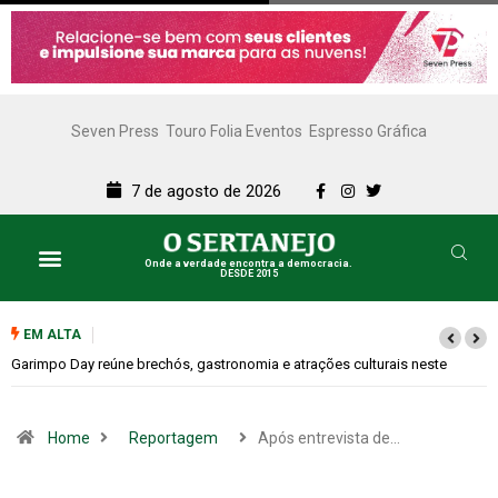
Seven Press
Touro Folia Eventos
Espresso Gráfica
7 de agosto de 2026
Onde a verdade encontra a democracia.
DESDE 2015
EM ALTA
Bugonia transforma paranoia e conspiração em um suspense imprevisível
Home
Reportagem
Após entrevista de…