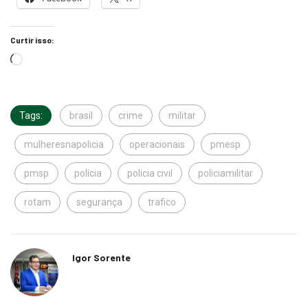
Curtir isso:
Tags:
brasil
crime
militar
mulheresnapolicia
operacionais
pmesp
pmsp
polícia
policia civil
policiamilitar
rotam
segurança
trafico
Igor Sorente