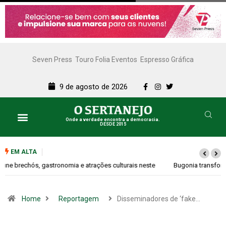
Seven Press
Touro Folia Eventos
Espresso Gráfica
9 de agosto de 2026
Onde a verdade encontra a democracia.
DESDE 2015
EM ALTA
Bugonia transforma paranoia e conspiração em um suspense imprevisível
Home
Reportagem
Disseminadores de ‘fake…