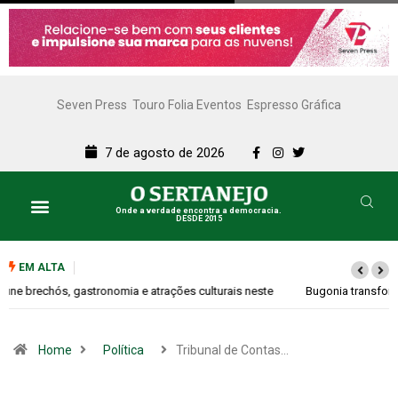
Seven Press
Touro Folia Eventos
Espresso Gráfica
7 de agosto de 2026
Onde a verdade encontra a democracia.
DESDE 2015
EM ALTA
Bugonia transforma paranoia e conspiração em um suspense imprevisível
Home
Política
Tribunal de Contas…