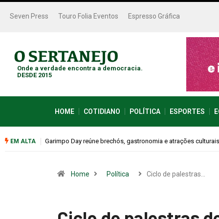
Seven Press
Touro Folia Eventos
Espresso Gráfica
Onde a verdade encontra a democracia.
DESDE 2015
HOME
COTIDIANO
POLÍTICA
ESPORTES
E
Bugonia transforma paranoia e conspiração em um suspense 
EM ALTA
Home
Política
Ciclo de palestras…
Ciclo de palestras 