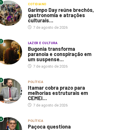
1
COTIDIANO
Garimpo Day reúne brechós,
gastronomia e atrações
culturais...
7 de agosto de 2026
2
LAZER E CULTURA
Bugonia transforma
paranoia e conspiração em
um suspense...
7 de agosto de 2026
3
POLÍTICA
Itamar cobra prazo para
melhorias estruturais em
CEMEI...
7 de agosto de 2026
4
POLÍTICA
Paçoca questiona