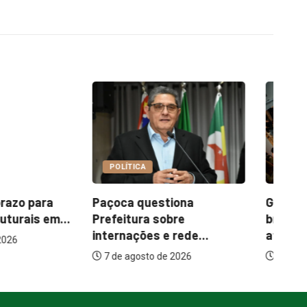
A
COTIDIANO
uestiona
Garimpo Day reúne
It
a sobre
brechós, gastronomia e
me
es e rede...
atrações...
to de 2026
7 de agosto de 2026