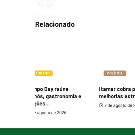
Relacionado
POLÍTICA
POLÍTIC
ne
Itamar cobra prazo para
Paçoca q
nomia e
melhorias estruturais em...
Prefeitur
internaçõ
7 de agosto de 2026
26
7 de agos