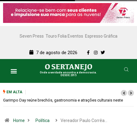
Seven Press
Touro Folia Eventos
Espresso Gráfica
7 de agosto de 2026
Onde a verdade encontra a democracia.
DESDE 2015
EM ALTA
Bugonia transforma paranoia e conspiração em um suspense imprevisív
Home
Política
Vereador Paulo Corrêa…