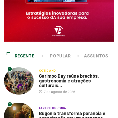
RECENTE
POPULAR
ASSUNTOS
1
COTIDIANO
Garimpo Day reúne brechós,
gastronomia e atrações
culturais...
7 de agosto de 2026
2
LAZER E CULTURA
Bugonia transforma paranoia e