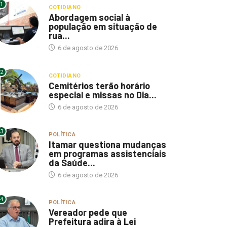
1
COTIDIANO
Abordagem social à
população em situação de
rua...
6 de agosto de 2026
2
COTIDIANO
Cemitérios terão horário
especial e missas no Dia...
6 de agosto de 2026
3
POLÍTICA
Itamar questiona mudanças
em programas assistenciais
da Saúde...
6 de agosto de 2026
4
POLÍTICA
Vereador pede que
Prefeitura adira à Lei