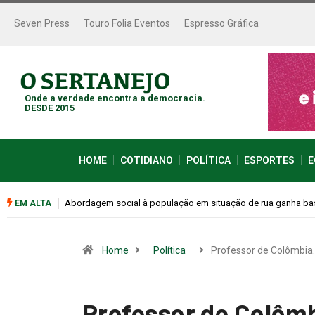
Seven Press
Touro Folia Eventos
Espresso Gráfica
Onde a verdade encontra a democracia.
DESDE 2015
HOME
COTIDIANO
POLÍTICA
ESPORTES
E
Cemitérios terão horário especial e missas no Dia dos Pais
EM ALTA
Home
Política
Professor de Colômbia
Professor de Colômb