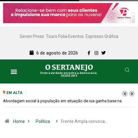
Seven Press
Touro Folia Eventos
Espresso Gráfica
6 de agosto de 2026
Onde a verdade encontra a democracia.
DESDE 2015
EM ALTA
Cemitérios terão horário especial e missas no Dia dos Pais
Home
Política
Frente Ampla convoca…