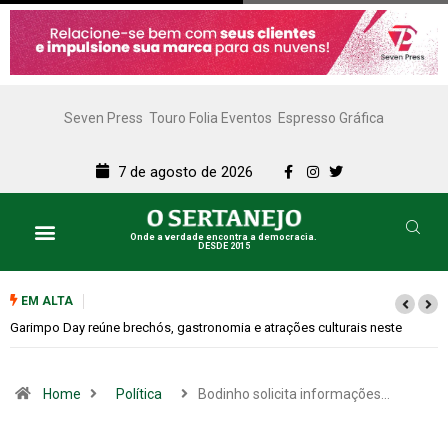
Seven Press
Touro Folia Eventos
Espresso Gráfica
7 de agosto de 2026
Onde a verdade encontra a democracia.
DESDE 2015
Lazer e Cultura
SERTANEJO TV
EM ALTA
Bugonia transforma paranoia e conspiração em um suspense imprevisív
Home
Política
Bodinho solicita informações…