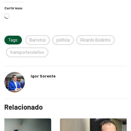
Curtir isso:
Tags:
Barretos
política
Ricardo Bodinho
transportecoletivo
Igor Sorente
Relacionado