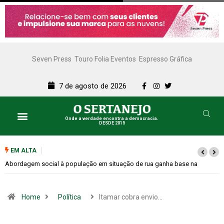
Seven Press
Touro Folia Eventos
Espresso Gráfica
7 de agosto de 2026
Onde a verdade encontra a democracia.
DESDE 2015
EM ALTA
 na
Cemitérios terão horário especial e missas no Dia dos Pais
Home
Política
Itamar cobra envio…