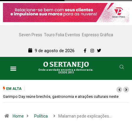
Seven Press
Touro Folia Eventos
Espresso Gráfica
9 de agosto de 2026
Onde a verdade encontra a democracia.
DESDE 2015
EM ALTA
Bugonia transforma paranoia e conspiração em um suspense imprevisíve
Home
Política
Malaman pede explicações…