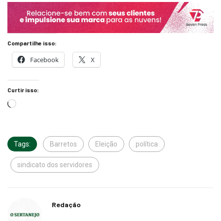
Compartilhe isso:
Facebook
X
Curtir isso:
Tags:
Barretos
Eleição
política
sindicato dos servidores
Redação