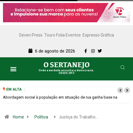
Seven Press
Touro Folia Eventos
Espresso Gráfica
6 de agosto de 2026
Onde a verdade encontra a democracia.
DESDE 2015
EM ALTA
Cemitérios terão horário especial e missas no Dia dos Pais
Home
Política
Justiça do Trabalho…