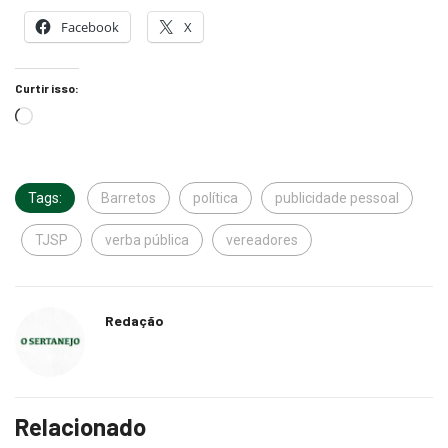
Facebook
X
Curtir isso:
Tags:
Barretos
política
publicidade pessoal
TJSP
verba pública
vereadores
Redação
Relacionado