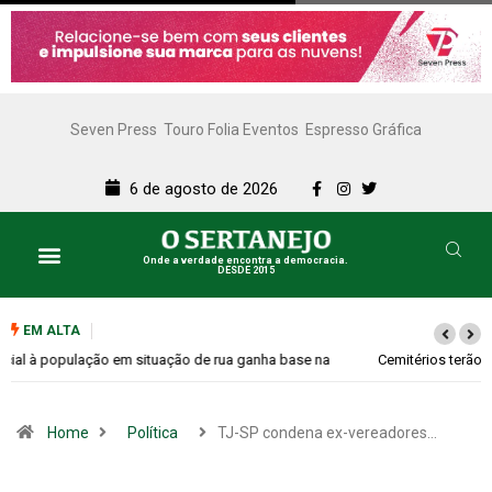
Seven Press
Touro Folia Eventos
Espresso Gráfica
6 de agosto de 2026
Onde a verdade encontra a democracia.
DESDE 2015
EM ALTA
Cemitérios terão horário especial e missas no Dia dos Pais
Home
Política
TJ-SP condena ex-vereadores…