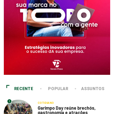
RECENTE
POPULAR
ASSUNTOS
1
COTIDIANO
Garimpo Day reúne brechós,
gastronomia e atrações