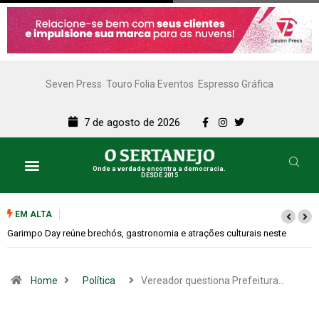
Seven Press
Touro Folia Eventos
Espresso Gráfica
7 de agosto de 2026
Onde a verdade encontra a democracia.
DESDE 2015
EM ALTA
Bugonia transforma paranoia e conspiração em um suspense imprevisíve
Home
Política
Vereador questiona Prefeitura…