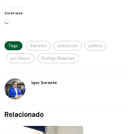
Curtir isso:
Tags:
Barretos
policia civil
política
pró-labore
Rodrigo Malaman
Igor Sorente
Relacionado