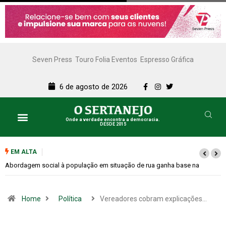
Seven Press
Touro Folia Eventos
Espresso Gráfica
6 de agosto de 2026
Onde a verdade encontra a democracia.
DESDE 2015
EM ALTA
Cemitérios terão horário especial e missas no Dia dos Pais
Home
Política
Vereadores cobram explicações…