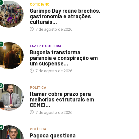
1
COTIDIANO
Garimpo Day reúne brechós,
gastronomia e atrações
culturais...
7 de agosto de 2026
2
LAZER E CULTURA
Bugonia transforma
paranoia e conspiração em
um suspense...
7 de agosto de 2026
3
POLÍTICA
Itamar cobra prazo para
melhorias estruturais em
CEMEI...
7 de agosto de 2026
4
POLÍTICA
Paçoca questiona