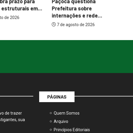
uestiona
Garimpo Day reúne
It
a sobre
brechós, gastronomia e
me
es e rede...
atrações...
to de 2026
7 de agosto de 2026
PÁGINAS
vo de trazer
Quem Somos
tigantes, sua
Arquivo
Princípios Editoriais