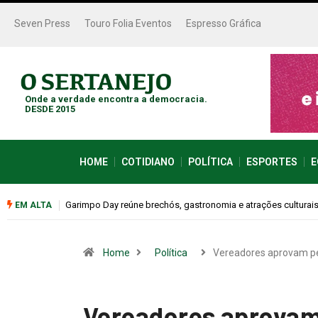
Seven Press
Touro Folia Eventos
Espresso Gráfica
Onde a verdade encontra a democracia.
DESDE 2015
HOME
COTIDIANO
POLÍTICA
ESPORTES
E
Bugonia transforma paranoia e conspiração em um suspense 
EM ALTA
Home
Política
Vereadores aprovam p
Vereadores aprovam