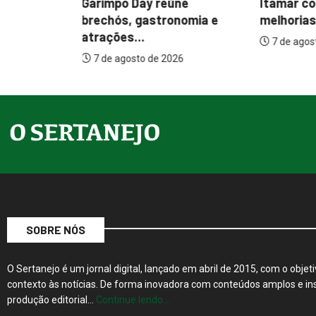
ne
Itamar cobra prazo para
Paçoca q
nomia e
melhorias estruturais em...
Prefeitur
internaçõ
7 de agosto de 2026
26
7 de agos
SOBRE NÓS
O Sertanejo é um jornal digital, lançado em abril de 2015, com o objeti
contexto às notícias. De forma inovadora com conteúdos amplos e ins
produção editorial…
Continue lendo…