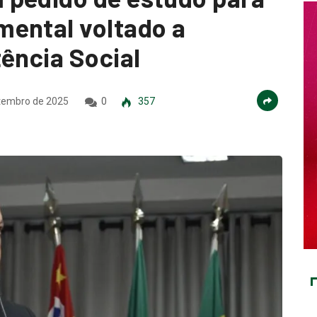
mental voltado a
ência Social
tembro de 2025
0
357