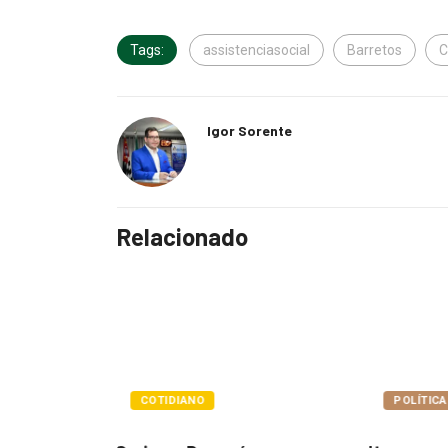
Tags:
assistenciasocial
Barretos
C
Igor Sorente
Relacionado
POLÍTICA
POLÍTIC