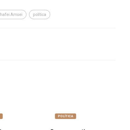
hafei Amsei
política
A
COTIDIANO