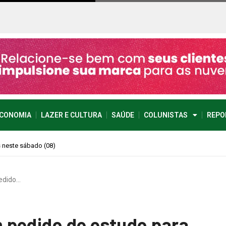
CONOMIA
LAZER E CULTURA
SAÚDE
COLUNISTAS
REPO
imprevisível
edido…
 pedido de estudo para