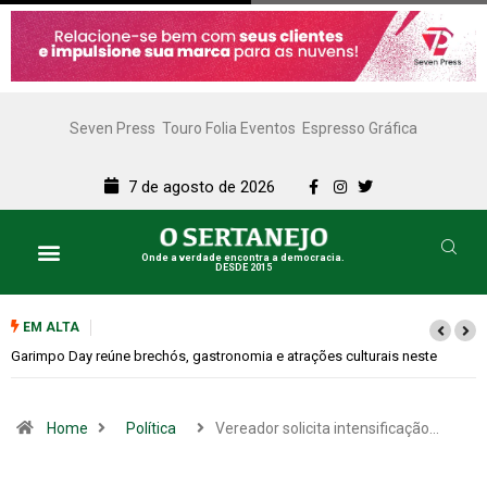
Seven Press
Touro Folia Eventos
Espresso Gráfica
7 de agosto de 2026
Onde a verdade encontra a democracia.
DESDE 2015
EM ALTA
Bugonia transforma paranoia e conspiração em um suspense imprevisív
Home
Política
Vereador solicita intensificação…