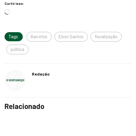
Curtir isso:
Tags:
Barretos
Elson Santos
fiscalização
política
Redação
Relacionado