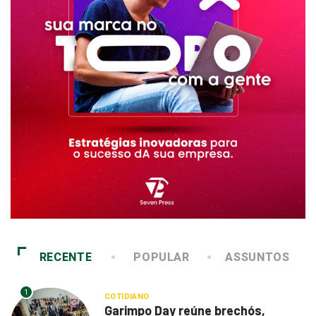
RECENTE
POPULAR
ASSUNTOS
1
COTIDIANO
Garimpo Day reúne brechós,