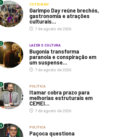
1
COTIDIANO
Garimpo Day reúne brechós,
gastronomia e atrações
culturais...
7 de agosto de 2026
2
LAZER E CULTURA
Bugonia transforma
paranoia e conspiração em
um suspense...
7 de agosto de 2026
3
POLÍTICA
Itamar cobra prazo para
melhorias estruturais em
CEMEI...
7 de agosto de 2026
4
POLÍTICA
Paçoca questiona