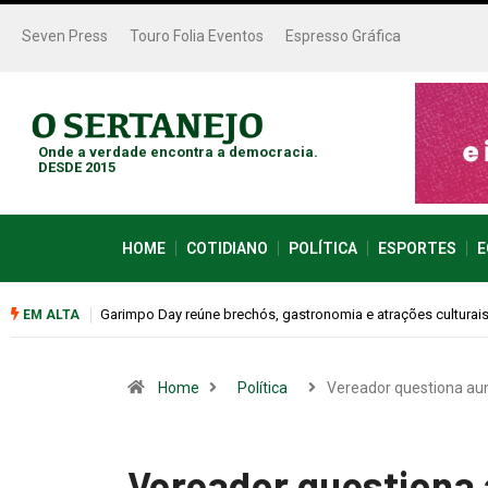
Seven Press
Touro Folia Eventos
Espresso Gráfica
Onde a verdade encontra a democracia.
DESDE 2015
HOME
COTIDIANO
POLÍTICA
ESPORTES
E
Bugonia transforma paranoia e conspiração em um suspense 
EM ALTA
Home
Política
Vereador questiona a
Vereador questiona 