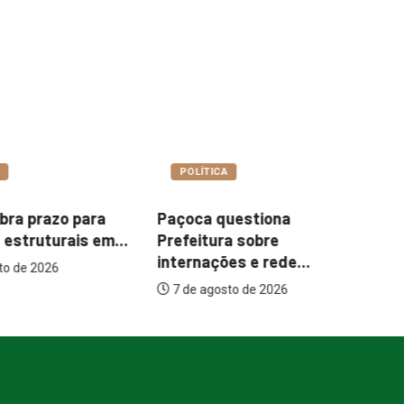
A
COTIDIANO
uestiona
Garimpo Day reúne
It
a sobre
brechós, gastronomia e
me
es e rede...
atrações...
to de 2026
7 de agosto de 2026