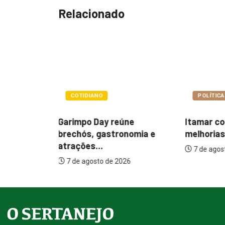
Relacionado
POLÍTICA
POLÍTIC
Itamar cobra prazo para
Paçoca q
ne
melhorias estruturais em...
Prefeitur
nomia e
internaçõ
7 de agosto de 2026
7 de agos
26