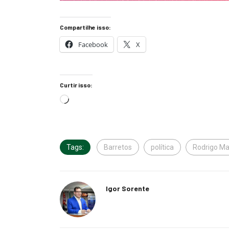
Compartilhe isso:
Facebook
X
Curtir isso:
Tags:
Barretos
política
Rodrigo M
Igor Sorente