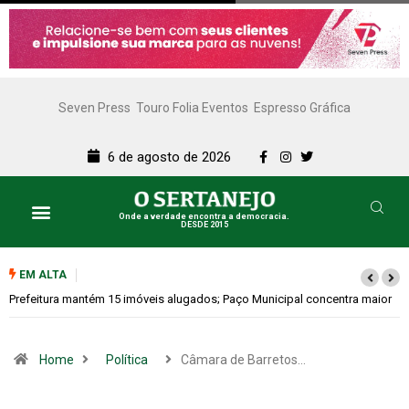
Seven Press
Touro Folia Eventos
Espresso Gráfica
6 de agosto de 2026
Onde a verdade encontra a democracia.
DESDE 2015
EM ALTA
Colina promove 1º Fórum de Turismo para discutir desenvolvimento
econômico
Home
Política
Câmara de Barretos…