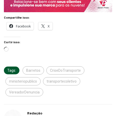
Compartilhe isso:
Facebook
X
Curtir isso:
Tags:
Barretos
CriseDoTransporte
ministeriopublico
transportecoletivo
VereadorDenuncia
Redação