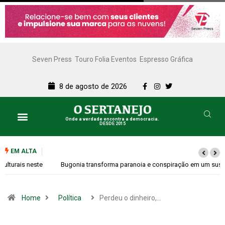
Seven Press
Touro Folia Eventos
Espresso Gráfica
8 de agosto de 2026
Onde a verdade encontra a democracia.
DESDE 2015
Lazer e Cultura
SERTANEJO TV
EM ALTA
Bugonia transforma paranoia e conspiração em um suspense imprevisível
Home
Política
Perdeu o dinheiro,…