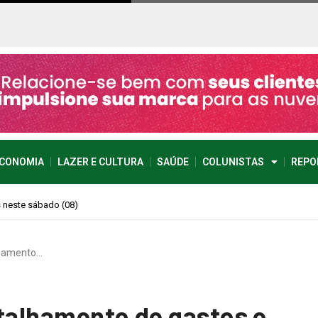
CONOMIA
LAZER E CULTURA
SAÚDE
COLUNISTAS
REPO
imprevisível
lhamento…
etalhamento de gastos e