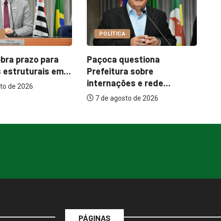
COTIDIANO
A
Garimpo Day reúne
I
questiona
brechós, gastronomia e
m
ra sobre
atrações...
es e rede...
7 de agosto de 2026
sto de 2026
PÁGINAS