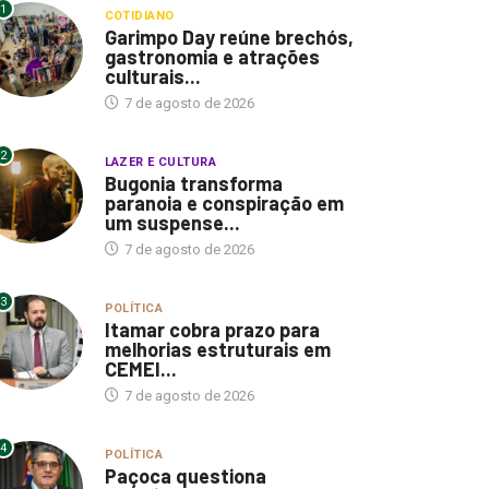
1
COTIDIANO
Garimpo Day reúne brechós,
gastronomia e atrações
culturais...
7 de agosto de 2026
2
LAZER E CULTURA
Bugonia transforma
paranoia e conspiração em
um suspense...
7 de agosto de 2026
3
POLÍTICA
Itamar cobra prazo para
melhorias estruturais em
CEMEI...
7 de agosto de 2026
4
POLÍTICA
Paçoca questiona