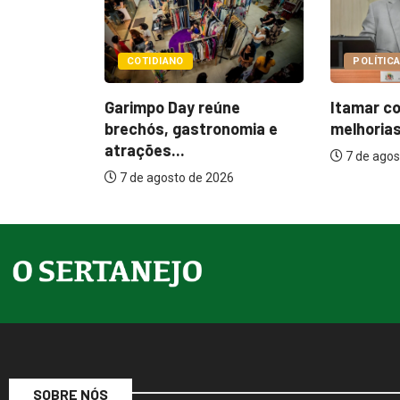
POLÍTICA
POLÍTIC
úne
Itamar cobra prazo para
Paçoca 
onomia e
melhorias estruturais em...
Prefeitu
internaçõ
7 de agosto de 2026
26
7 de ago
SOBRE NÓS