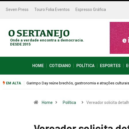
Seven Press
Touro Folia Eventos
Espresso Gráfica
Onde a verdade encontra a democracia.
DESDE 2015
HOME
COTIDIANO
POLÍTICA
ESPORTES
E
Bugonia transforma paranoia e conspiração em um suspense 
EM ALTA
Home
Política
Vereador solicita deta
Vereador solicita d