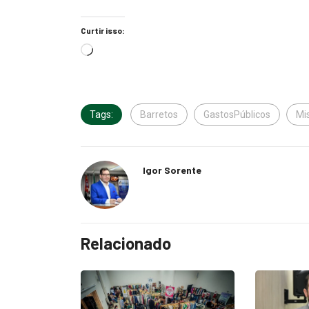
Curtir isso:
Tags:
Barretos
GastosPúblicos
Mi
Igor Sorente
Relacionado