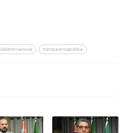
ssãoInternacional
transparenciapublica