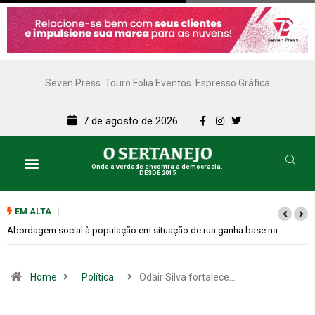
Seven Press
Touro Folia Eventos
Espresso Gráfica
7 de agosto de 2026
Onde a verdade encontra a democracia.
DESDE 2015
EM ALTA
Cemitérios terão horário especial e missas no Dia dos Pais
Home
Política
Odair Silva fortalece…