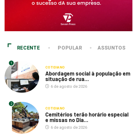
RECENTE
POPULAR
ASSUNTOS
1
COTIDIANO
Abordagem social à população em
situação de rua...
6 de agosto de 2026
2
COTIDIANO
Cemitérios terão horário especial
e missas no Dia...
6 de agosto de 2026