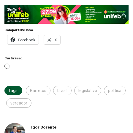
Compartilhe isso:
Facebook
X
Curtir isso:
Tags:
Barretos
brasil
legislativo
política
vereador
Igor Sorente