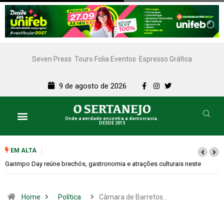
Seven Press
Touro Folia Eventos
Espresso Gráfica
9 de agosto de 2026
Onde a verdade encontra a democracia.
DESDE 2015
EM ALTA
Bugonia transforma paranoia e conspiração em um suspense imprevisível
Home
Política
Câmara de Barretos…