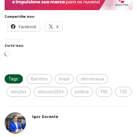
Compartilhe isso:
Facebook
X
Curtir isso:
Tags:
Barretos
brasil
democracia
eleições
eleicoes2024
política
TRE
TSE
Igor Sorente