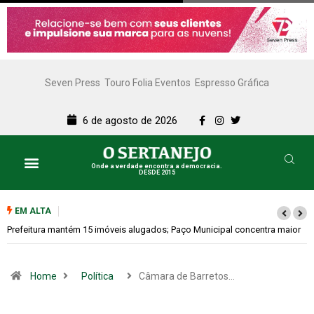
Seven Press
Touro Folia Eventos
Espresso Gráfica
6 de agosto de 2026
Onde a verdade encontra a democracia.
DESDE 2015
EM ALTA
Colina promove 1º Fórum de Turismo para discutir desenvolvimento
econômico
Home
Política
Câmara de Barretos…